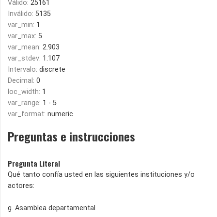
Válido:
25161
Inválido:
5135
var_min:
1
var_max:
5
var_mean:
2.903
var_stdev:
1.107
Intervalo:
discrete
Decimal:
0
loc_width:
1
var_range:
1 - 5
var_format:
numeric
Preguntas e instrucciones
Pregunta Literal
Qué tanto confía usted en las siguientes instituciones y/o
actores:
g. Asamblea departamental