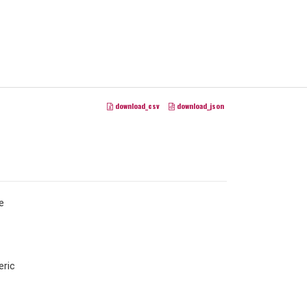
download_csv
download_json
e
ric