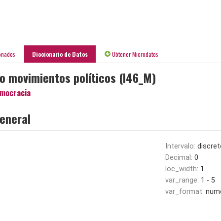
onados
Diccionario de Datos
Obtener Microdatos
/o movimientos políticos (I46_M)
mocracia
eneral
Intervalo:
discret
Decimal:
0
loc_width:
1
var_range:
1 - 5
var_format:
nume