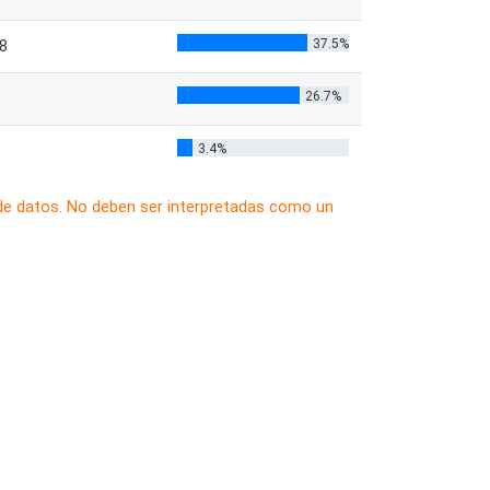
37.5%
8
26.7%
3.4%
 de datos. No deben ser interpretadas como un