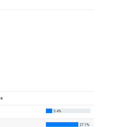
os
5.4%
27.1%