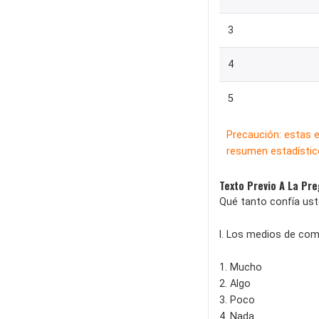
3
4
5
Precaución: estas 
resumen estadístico
Texto Previo A La Pr
Qué tanto confía uste
l. Los medios de comu
1. Mucho
2. Algo
3. Poco
4. Nada