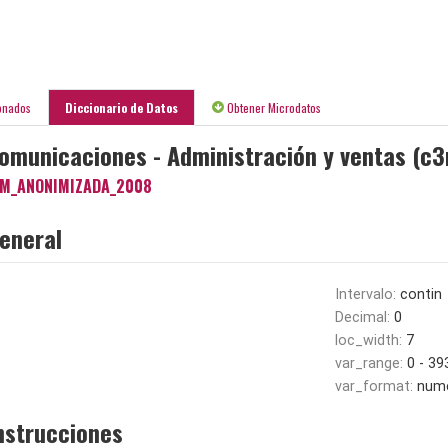
onados
Diccionario de Datos
Obtener Microdatos
comunicaciones - Administración y ventas (c
M_ANONIMIZADA_2008
eneral
Intervalo:
contin
Decimal:
0
loc_width:
7
var_range:
0 - 3
var_format:
nume
nstrucciones