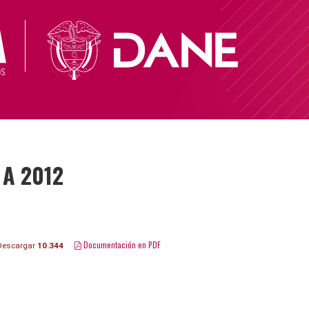
 A 2012
Documentación en PDF
escargar
10.344