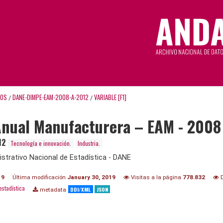
TOS
DANE-DIMPE-EAM-2008-A-2012
VARIABLE [F1]
/
/
Anual Manufacturera – EAM - 2008
12
Tecnología e innovación.
Industria.
trativo Nacional de Estadística - DANE
19
Última modificación
January 30, 2019
Visitas a la página
778.832
D
estadística
DDI/XML
JSON
metadata