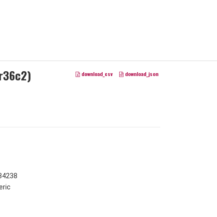
3r36c2)
download_csv
download_json
934238
ric