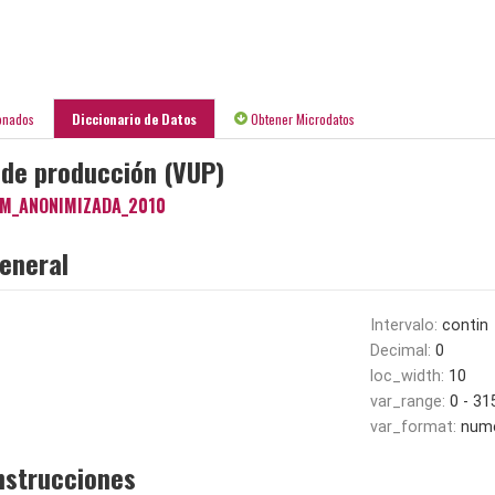
onados
Diccionario de Datos
Obtener Microdatos
o de producción (VUP)
M_ANONIMIZADA_2010
eneral
Intervalo:
contin
Decimal:
0
loc_width:
10
var_range:
0 - 3
var_format:
nume
nstrucciones