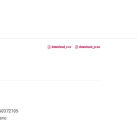
download_csv
download_json
150372105
ric