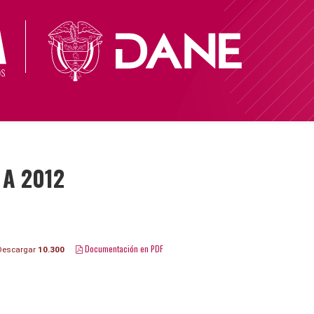
 A 2012
Documentación en PDF
escargar
10.300