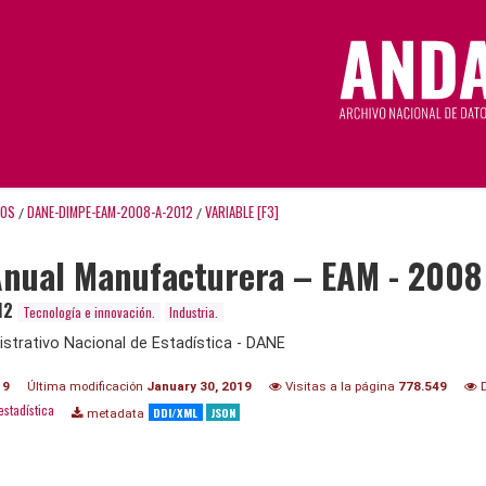
TOS
DANE-DIMPE-EAM-2008-A-2012
VARIABLE [F3]
/
/
Anual Manufacturera – EAM - 2008
12
Tecnología e innovación.
Industria.
trativo Nacional de Estadística - DANE
19
Última modificación
January 30, 2019
Visitas a la página
778.549
D
estadística
DDI/XML
JSON
metadata