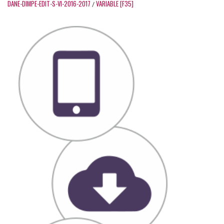
DANE-DIMPE-EDIT-S-VI-2016-2017
VARIABLE [F35]
/