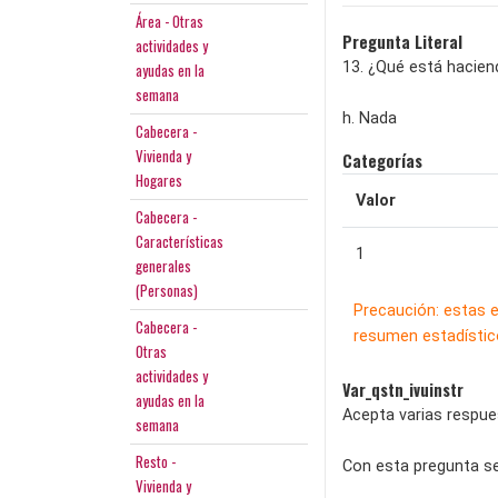
Área - Otras
Pregunta Literal
actividades y
13. ¿Qué está hacie
ayudas en la
semana
h. Nada
Cabecera -
Vivienda y
Categorías
Hogares
Valor
Cabecera -
Características
1
generales
(Personas)
Precaución: estas 
Cabecera -
resumen estadístico
Otras
actividades y
Var_qstn_ivuinstr
ayudas en la
Acepta varias respu
semana
Resto -
Con esta pregunta se
Vivienda y