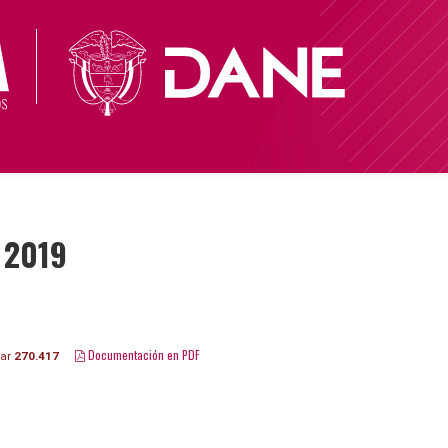
 2019
Documentación en PDF
gar
270.417