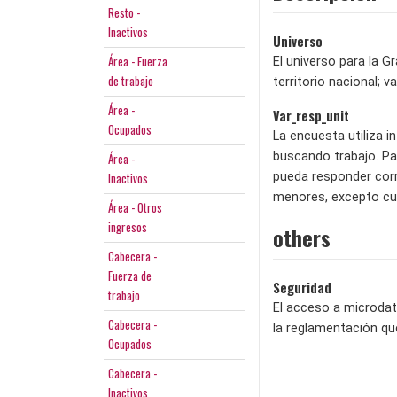
Resto -
Inactivos
Universo
Área - Fuerza
El universo para la G
de trabajo
territorio nacional; 
Área -
Var_resp_unit
Ocupados
La encuesta utiliza 
buscando trabajo. Pa
Área -
Inactivos
pueda responder corr
menores, excepto cua
Área - Otros
ingresos
others
Cabecera -
Fuerza de
Seguridad
trabajo
El acceso a microdat
Cabecera -
la reglamentación qu
Ocupados
Cabecera -
Inactivos