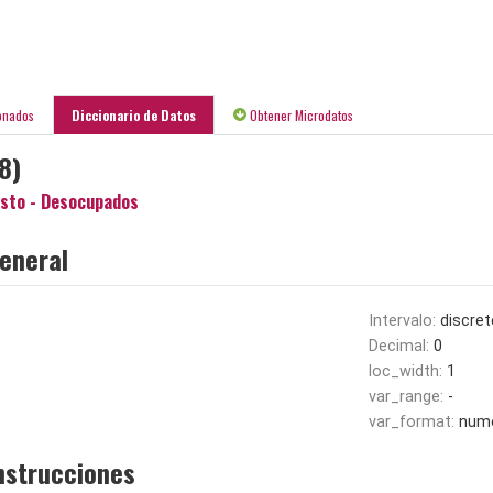
onados
Diccionario de Datos
Obtener Microdatos
8)
sto - Desocupados
eneral
Intervalo:
discret
Decimal:
0
loc_width:
1
var_range:
-
var_format:
nume
nstrucciones