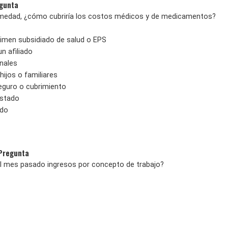
egunta
rmedad, ¿cómo cubriría los costos médicos y de medicamentos?
egimen subsidiado de salud o EPS
un afiliado
nales
hijos o familiares
seguro o cubrimiento
estado
ado
 Pregunta
el mes pasado ingresos por concepto de trabajo?