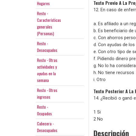
Texto Previo A La Pr
Hogares
12. En caso de enfe
Resto -
Características
a. Es afiliado a un r
generales
b. Es beneficiario de 
(Personas)
c. Con ahorros perso
Resto -
d. Con ayudas de los 
Desocupados
e. Con otro tipo de 
f. Pidiendo dinero pr
Resto - Otras
g. No lo ha consider
actividades y
h. No tiene recursos
ayudas en la
semana
i. Otro
Resto - Otros
Texto Posterior A La
ingresos
14. ¿Recibió o ganó 
Resto -
1 Si
Ocupados
2 No
Cabecera -
Desocupados
Descripción