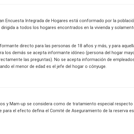
ran Encuesta Integrada de Hogares está conformado por la población c
va dirigida a todos los hogares encontrados en la vivienda y solame
informante directo para las personas de 18 años y más, y para aquel
ra los demás se acepta informante idóneo (persona del hogar mayor
ectamente las preguntas). No se acepta información de empleados 
ndo el menor de edad es el jefe del hogar o cónyuge.
os y Mam-up se considera como de tratamiento especial respecto a 
e para el efecto defina el Comité de Aseguramiento de la reserva es