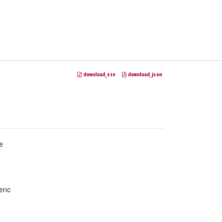
download_csv
download_json
e
ric