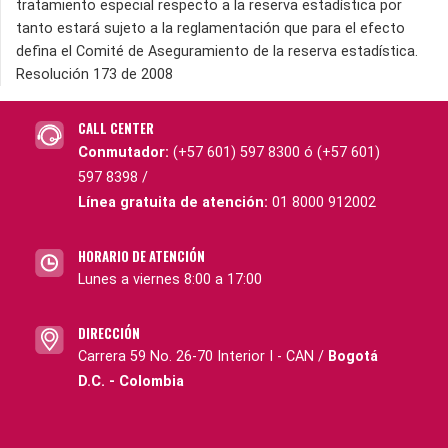
tratamiento especial respecto a la reserva estadística por
tanto estará sujeto a la reglamentación que para el efecto
defina el Comité de Aseguramiento de la reserva estadística.
Resolución 173 de 2008
CALL CENTER
Conmutador:
(+57 601) 597 8300 ó (+57 601)
597 8398 /
Línea gratuita de atención:
01 8000 912002
HORARIO DE ATENCIÓN
Lunes a viernes 8:00 a 17:00
DIRECCIÓN
Carrera 59 No. 26-70 Interior I - CAN /
Bogotá
D.C. - Colombia