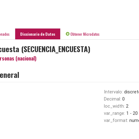
onados
Diccionario de Datos
Obtener Microdatos
cuesta (SECUENCIA_ENCUESTA)
rsonas (nacional)
eneral
Intervalo:
discret
Decimal:
0
loc_width:
2
var_range:
1 - 20
var_format:
nume