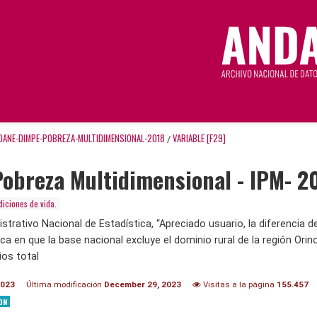
DANE-DIMPE-POBREZA-MULTIDIMENSIONAL-2018
VARIABLE [F29]
/
Pobreza Multidimensional - IPM- 2
iciones de vida.
rativo Nacional de Estadística, “Apreciado usuario, la diferencia d
a en que la base nacional excluye el dominio rural de la región Orin
ios total
2023
Última modificación
December 29, 2023
Visitas a la página
155.457
ON