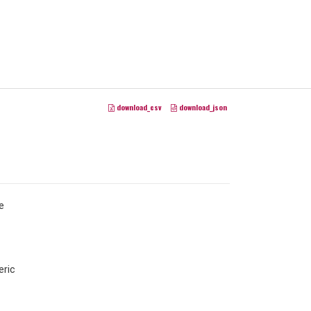
download_csv
download_json
e
ric