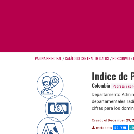
PÁGINA PRINCIPAL
CATÁLOGO CENTRAL DE DATOS
POBCONVID
/
/
/
Indice de 
Colombia
Pobreza y cond
Departamento Administ
departamentales radic
cifras para los domin
Creado el
December 29, 
DDI/XML
JS
metadata