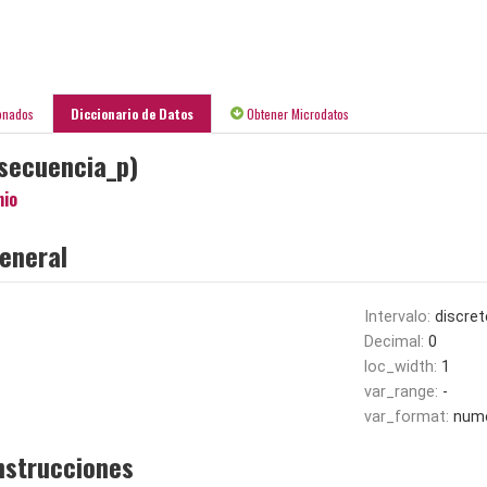
onados
Diccionario de Datos
Obtener Microdatos
secuencia_p)
nio
eneral
Intervalo:
discret
Decimal:
0
loc_width:
1
var_range:
-
var_format:
nume
nstrucciones