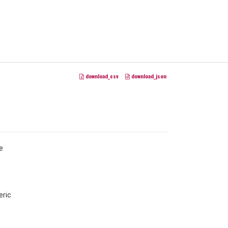
download_csv
download_json
e
ric