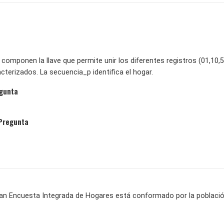
 componen la llave que permite unir los diferentes registros (01,10,5
terizados. La secuencia_p identifica el hogar.
egunta
 Pregunta
ran Encuesta Integrada de Hogares está conformado por la población c