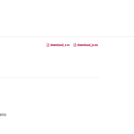
download_csv
download_json
ric