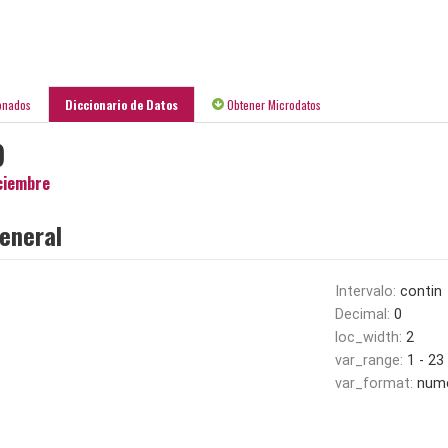
onados
Diccionario de Datos
Obtener Microdatos
)
ciembre
eneral
Intervalo:
contin
Decimal:
0
loc_width:
2
var_range:
1 - 23
var_format:
nume