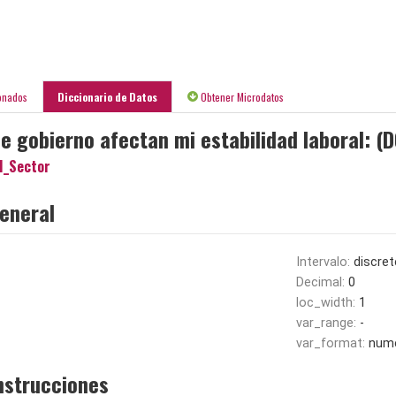
onados
Diccionario de Datos
Obtener Microdatos
e gobierno afectan mi estabilidad laboral: (
I_Sector
eneral
Intervalo:
discret
Decimal:
0
loc_width:
1
var_range:
-
var_format:
nume
nstrucciones