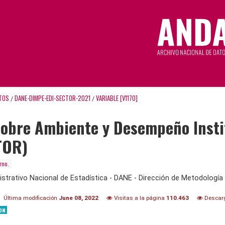
TOS
DANE-DIMPE-EDI-SECTOR-2021
VARIABLE [V1170]
/
/
obre Ambiente y Desempeño Institu
TOR)
rno.
trativo Nacional de Estadística - DANE - Dirección de Metodología 
Última modificación
June 08, 2022
Visitas a la página
110.463
Descar
ON