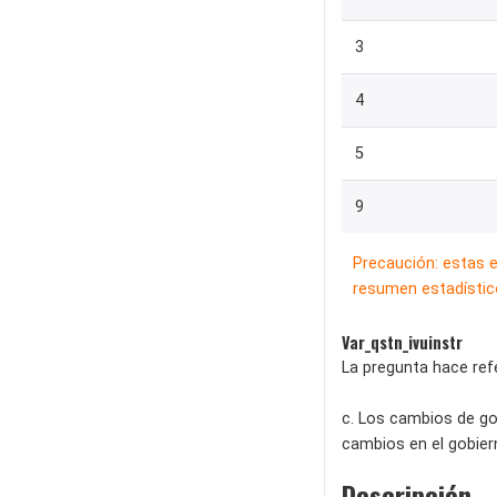
3
4
5
9
Precaución: estas 
resumen estadístico
Var_qstn_ivuinstr
La pregunta hace refe
c. Los cambios de go
cambios en el gobier
Descripción