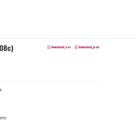
D08c)
download_csv
download_json
e
ric