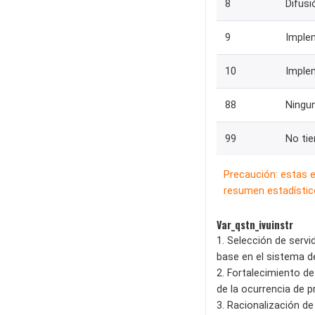
8
Difusi
9
Implem
10
Implem
88
Ningun
99
No ti
Precaución: estas 
resumen estadístico
Var_qstn_ivuinstr
1. Selección de serv
base en el sistema de
2. Fortalecimiento de
de la ocurrencia de pr
3. Racionalización de