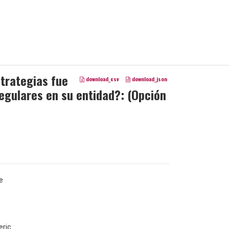
strategias fue
download_csv
download_json
regulares en su entidad?: (Opción
e
ric