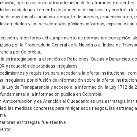
rización, optimización y automatización de los trámites existentes.
rías ciudadanas: fomento de procesos de vigilancia y control a la a
ión de cuentas al ciudadano: conjunto de normas, procedimientos, m
las entidades y los servidores/as públicos informan, explican y dan
edición y monitoreo del cumplimiento de normas anticorrupción: al
izado por la Procuraduría General de la Nación o el Índice de Transp
rencia por Colombia.
 la estrategia para la atención de Peticiones, Quejas y Denuncias: c
R y reducción de prácticas irregulares.
ocedimientos y requisitos para acceder a la oferta institucional: com
s irregulares por difusión de información sobre la oferta institucio
 la Ley de Transparencia y acceso a la información: la Ley 1712 de 
o fundamental a la información pública en Colombia.
an Anticorrupción y de Atención al Ciudadano: es una estrategia ins
idad, las medidas concretas para mitigar esos riesgos, las estrategi
nía.
teriores estrategias fue efectiva.
iento.