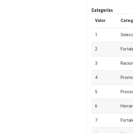
Categorías
Valor
Categ
1
Selecc
2
Fortal
3
Racion
4
Promo
5
Proces
6
Herra
7
Fortal