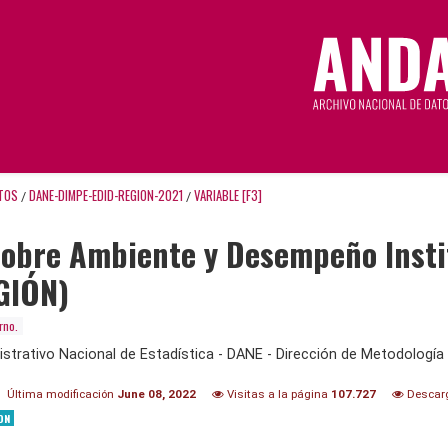
TOS
DANE-DIMPE-EDID-REGION-2021
VARIABLE [F3]
/
/
obre Ambiente y Desempeño Instit
GIÓN)
rno.
trativo Nacional de Estadística - DANE - Dirección de Metodología 
Última modificación
June 08, 2022
Visitas a la página
107.727
Descar
ON