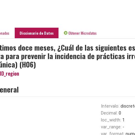
onados
Diccionario de Datos
Obtener Microdatos
ltimos doce meses, ¿Cuál de las siguientes e
a para prevenir la incidencia de prácticas ir
única) (H06)
ID_region
eneral
Intervalo:
discret
Decimal:
0
loc_width:
1
var_range:
-
var_format:
nume