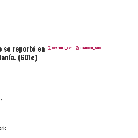
e se reportó en
download_csv
download_json
danía. (G01e)
e
ric