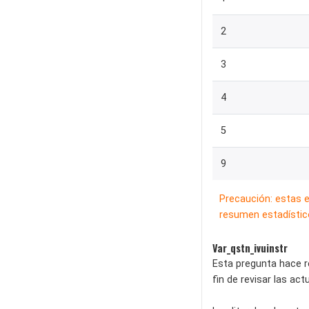
2
3
4
5
9
Precaución: estas 
resumen estadístico
Var_qstn_ivuinstr
Esta pregunta hace re
fin de revisar las ac