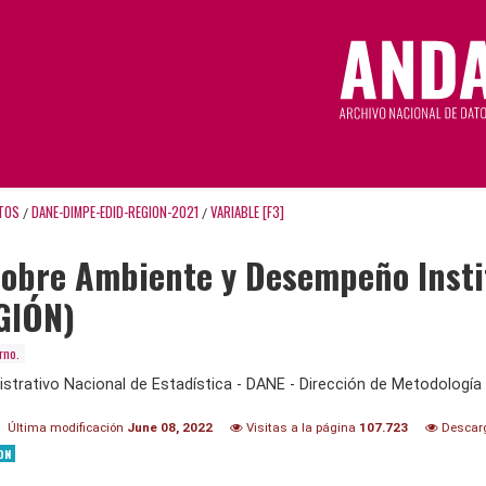
TOS
DANE-DIMPE-EDID-REGION-2021
VARIABLE [F3]
/
/
obre Ambiente y Desempeño Instit
GIÓN)
rno.
trativo Nacional de Estadística - DANE - Dirección de Metodología 
Última modificación
June 08, 2022
Visitas a la página
107.723
Descar
ON