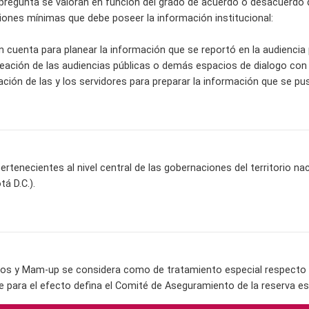
a pregunta se valoran en función del grado de acuerdo o desacuerdo q
ciones mínimas que debe poseer la información institucional:
n cuenta para planear la información que se reportó en la audiencia 
aneación de las audiencias públicas o demás espacios de dialogo con
ación de las y los servidores para preparar la información que se pus
ertenecientes al nivel central de las gobernaciones del territorio na
tá D.C.).
os y Mam-up se considera como de tratamiento especial respecto a 
e para el efecto defina el Comité de Aseguramiento de la reserva es