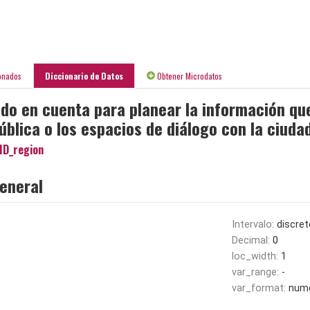
onados
Diccionario de Datos
Obtener Microdatos
ido en cuenta para planear la información qu
ública o los espacios de diálogo con la ciuda
ID_region
eneral
Intervalo:
discret
Decimal:
0
loc_width:
1
var_range:
-
var_format:
nume