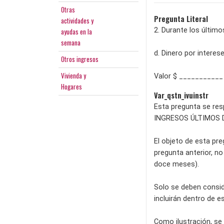
Otras
Pregunta Literal
actividades y
2. Durante los últim
ayudas en la
semana
d. Dinero por intere
Otros ingresos
Vivienda y
Valor $ ___________
Hogares
Var_qstn_ivuinstr
Esta pregunta se res
INGRESOS ÚLTIMOS 
El objeto de esta pre
pregunta anterior, n
doce meses).
Solo se deben consid
incluirán dentro de e
Como ilustración, se 