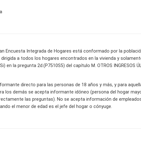
a
ran Encuesta Integrada de Hogares está conformado por la población c
 va dirigida a todos los hogares encontrados en la vivienda y solam
(Si) en la pregunta 2d.(P7510S5) del capítulo M. OTROS INGRESOS
informante directo para las personas de 18 años y más, y para aquel
ra los demás se acepta informante idóneo (persona del hogar mayor
ectamente las preguntas). No se acepta información de empleados 
ndo el menor de edad es el jefe del hogar o cónyuge.