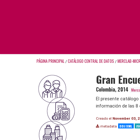
PÁGINA PRINCIPAL
CATÁLOGO CENTRAL DE DATOS
MERCLAB-MIC
/
/
Gran Encue
Colombia
,
2014
Merca
El presente catálogo
información de las 8 
Creado el
November 03, 
DDI/XML
JS
metadata