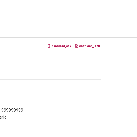
download_csv
download_json
- 999999999
ric