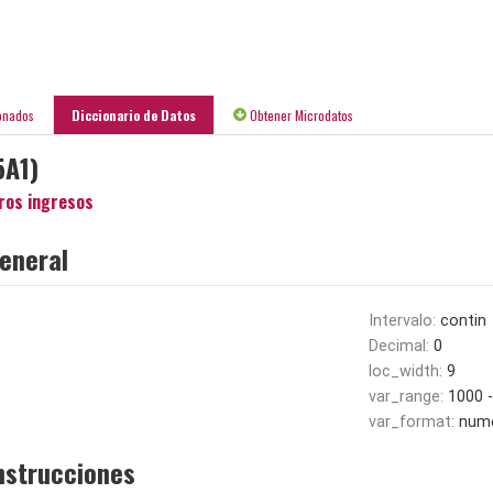
onados
Diccionario de Datos
Obtener Microdatos
5A1)
ros ingresos
eneral
Intervalo:
contin
Decimal:
0
loc_width:
9
var_range:
1000 
var_format:
nume
nstrucciones