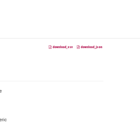
download_csv
download_json
e
ric