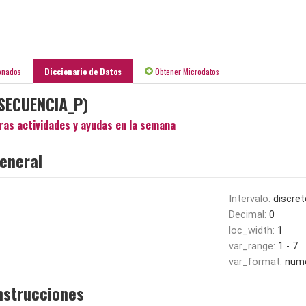
onados
Diccionario de Datos
Obtener Microdatos
SECUENCIA_P)
ras actividades y ayudas en la semana
eneral
Intervalo:
discret
Decimal:
0
loc_width:
1
var_range:
1 - 7
var_format:
nume
nstrucciones