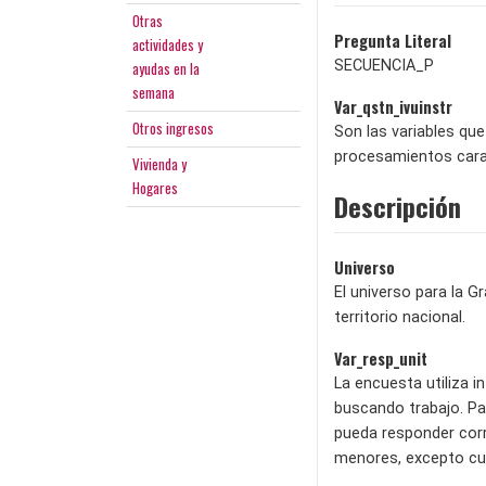
Otras
Pregunta Literal
actividades y
SECUENCIA_P
ayudas en la
semana
Var_qstn_ivuinstr
Otros ingresos
Son las variables que
procesamientos carac
Vivienda y
Hogares
Descripción
Universo
El universo para la G
territorio nacional.
Var_resp_unit
La encuesta utiliza 
buscando trabajo. Pa
pueda responder corr
menores, excepto cua