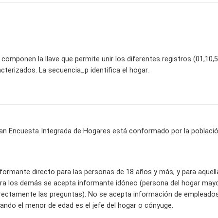
 componen la llave que permite unir los diferentes registros (01,10,5
terizados. La secuencia_p identifica el hogar.
ran Encuesta Integrada de Hogares está conformado por la población c
informante directo para las personas de 18 años y más, y para aquel
ra los demás se acepta informante idóneo (persona del hogar mayor
ectamente las preguntas). No se acepta información de empleados 
ndo el menor de edad es el jefe del hogar o cónyuge.