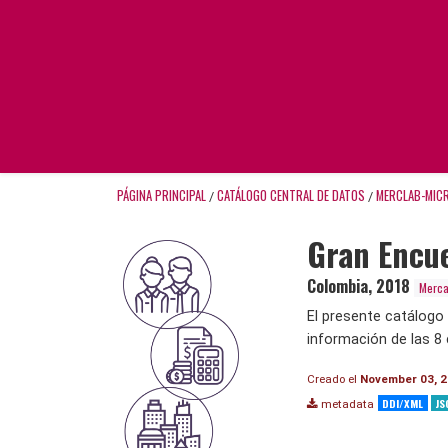
PÁGINA PRINCIPAL
CATÁLOGO CENTRAL DE DATOS
MERCLAB-MIC
/
/
Gran Encue
Colombia
,
2018
Merca
El presente catálogo
información de las 8 
Creado el
November 03, 
DDI/XML
JS
metadata