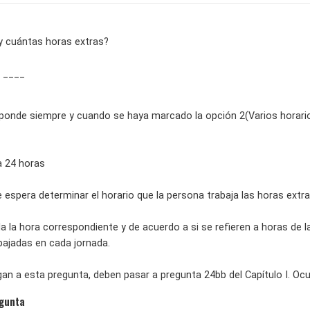
 y cuántas horas extras?
e ____
ponde siempre y cuando se haya marcado la opción 2(Varios horarios)
 a 24 horas
 espera determinar el horario que la persona trabaja las horas ext
la la hora correspondiente y de acuerdo a si se refieren a horas de l
ajadas en cada jornada.
gan a esta pregunta, deben pasar a pregunta 24bb del Capítulo I. Oc
egunta