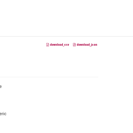
download_csv
download_json
e
ric