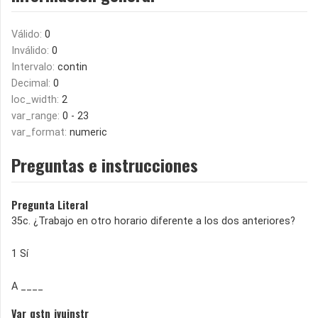
Válido:
0
Inválido:
0
Intervalo:
contin
Decimal:
0
loc_width:
2
var_range:
0 - 23
var_format:
numeric
Preguntas e instrucciones
Pregunta Literal
35c. ¿Trabajo en otro horario diferente a los dos anteriores?
1 Sí
A ____
Var_qstn_ivuinstr