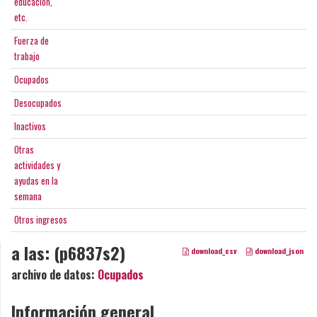
educación,
etc.
Fuerza de
trabajo
Ocupados
Desocupados
Inactivos
Otras
actividades y
ayudas en la
semana
Otros ingresos
a las: (p6837s2)
download_csv
download_json
archivo de datos:
Ocupados
Información general