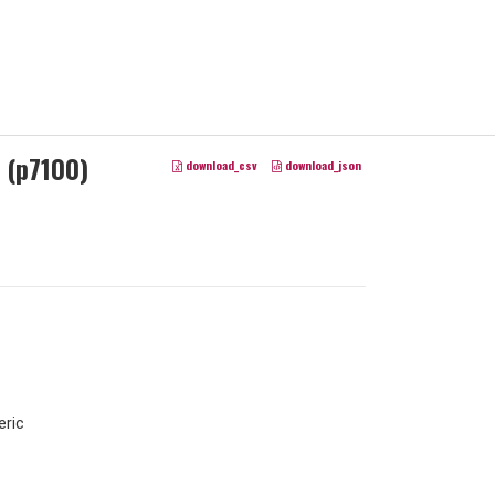
 (p7100)
download_csv
download_json
ric