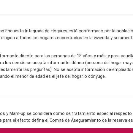
ran Encuesta Integrada de Hogares está conformado por la población c
va dirigida a todos los hogares encontrados en la vivienda y solame
informante directo para las personas de 18 años y más, y para aquel
ra los demás se acepta informante idóneo (persona del hogar mayor
ectamente las preguntas). No se acepta información de empleados 
ndo el menor de edad es el jefe del hogar o cónyuge.
os y Mam-up se considera como de tratamiento especial respecto a 
e para el efecto defina el Comité de Aseguramiento de la reserva es