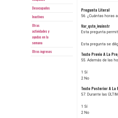
Desocupados
Pregunta Literal
56. ¿Cuántas horas ad
Inactivos
Otras
Var_qstn_ivuinstr
actividades y
Esta pregunta permit
ayudas en la
semana
Esta pregunta se dilig
Otros ingresos
Texto Previo A La Pr
55. Además de las hor
1 Sí
2 No
Texto Posterior A La
57. Durante las ÚLTIM
1 Sí
2 No