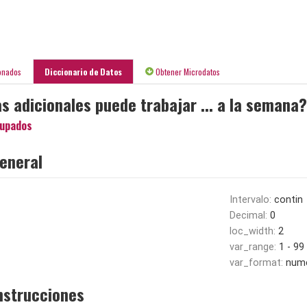
onados
Diccionario de Datos
Obtener Microdatos
s adicionales puede trabajar ... a la semana?
upados
eneral
Intervalo:
contin
Decimal:
0
loc_width:
2
var_range:
1 - 99
var_format:
nume
nstrucciones