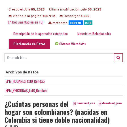
Creado el
July 05, 2023
Última modificación
July 05, 2023
Visitas a la página
126.912
Descargar
4.652
Documentación en PDF
DDI/XML
JSON
metadata
Descripción de la operación estadística
Materiales Relacionados
Diccionario de Datos
Obtener Microdatos
Archivos de Datos
EPM_HOGARES_fx18_Ronda5
EPM_PERSONAS_fx18_Ronda5
¿Cuántas personas del
download_csv
download_json
hogar son colombianos? (nacidas en
Colombia si tiene doble nacionalidad)