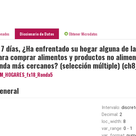
onados
Diccionario de Datos
Obtener Microdatos
 7 días, ¿Ha enfrentado su hogar alguna de l
para comprar alimentos y productos no alimen
nda más cercanos? (selección múltiple) (ch8
M_HOGARES_fx18_Ronda5
eneral
Intervalo:
discret
Decimal:
2
loc_width:
8
var_range:
0 - 1
var_format:
nume