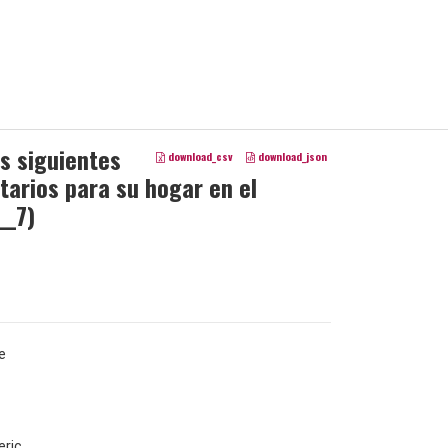
as siguientes
download_csv
download_json
tarios para su hogar en el
__7)
e
ric