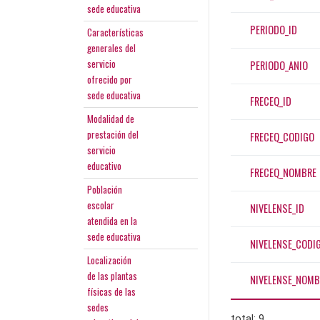
sede educativa
PERIODO_ID
Características
generales del
servicio
PERIODO_ANIO
ofrecido por
sede educativa
FRECEQ_ID
Modalidad de
prestación del
FRECEQ_CODIGO
servicio
educativo
FRECEQ_NOMBRE
Población
escolar
NIVELENSE_ID
atendida en la
sede educativa
NIVELENSE_CODI
Localización
de las plantas
NIVELENSE_NOMB
físicas de las
sedes
total: 9