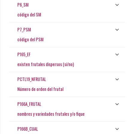
P6_SM
código del SM
P7_PSM
código del PSM
P165_EF
existen frutales dispersos (si/no)
PCTL19_NFRUTAL
Número de orden del frutal
P166A_FRUTAL
nombres y variedades frutales y/o fique
P166B_CUAL