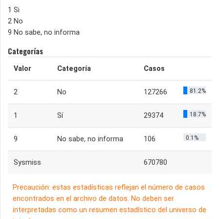
1 Si
2 No
9 No sabe, no informa
Categorías
Valor
Categoría
Casos
81.2%
2
No
127266
18.7%
1
Sí
29374
0.1%
9
No sabe, no informa
106
Sysmiss
670780
Precaución: estas estadísticas reflejan el número de casos
encontrados en el archivo de datos. No deben ser
interpretadas como un resumen estadístico del universo de