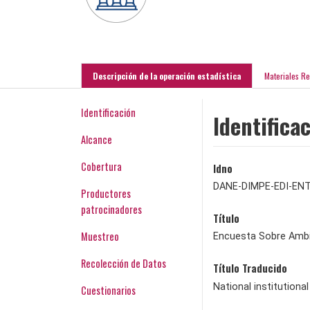
Descripción de la operación estadística
Materiales R
Identificación
Identifica
Alcance
Cobertura
Idno
DANE-DIMPE-EDI-ENT
Productores
patrocinadores
Título
Muestreo
Encuesta Sobre Ambie
Recolección de Datos
Título Traducido
National institution
Cuestionarios