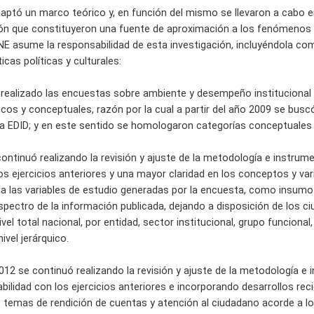
daptó un marco teórico y, en función del mismo se llevaron a cabo 
ión que constituyeron una fuente de aproximación a los fenómenos o
ANE asume la responsabilidad de esta investigación, incluyéndola co
cas políticas y culturales:
realizado las encuestas sobre ambiente y desempeño institucional 
s y conceptuales, razón por la cual a partir del año 2009 se busc
la EDID; y en este sentido se homologaron categorías conceptuales 
ontinuó realizando la revisión y ajuste de la metodología e instrum
s ejercicios anteriores y una mayor claridad en los conceptos y var
a las variables de estudio generadas por la encuesta, como insumo de
espectro de la información publicada, dejando a disposición de los c
vel total nacional, por entidad, sector institucional, grupo funcio
ivel jerárquico.
012 se continuó realizando la revisión y ajuste de la metodología e
ilidad con los ejercicios anteriores e incorporando desarrollos rec
 temas de rendición de cuentas y atención al ciudadano acorde a 