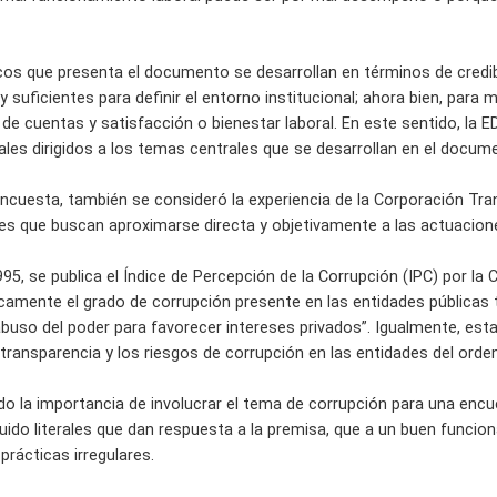
os que presenta el documento se desarrollan en términos de credibilid
suficientes para definir el entorno institucional; ahora bien, para
 de cuentas y satisfacción o bienestar laboral. En este sentido, la
rales dirigidos a los temas centrales que se desarrollan en el docu
 encuesta, también se consideró la experiencia de la Corporación Tr
s que buscan aproximarse directa y objetivamente a las actuacione
95, se publica el Índice de Percepción de la Corrupción (IPC) por la
amente el grado de corrupción presente en las entidades públicas ter
buso del poder para favorecer intereses privados”. Igualmente, esta
 transparencia y los riesgos de corrupción en las entidades del ord
ndo la importancia de involucrar el tema de corrupción para una enc
luido literales que dan respuesta a la premisa, que a un buen funci
rácticas irregulares.