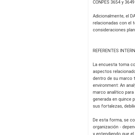
CONPES 3654 y 3649 
Adicionalmente, el D
relacionadas con el t
consideraciones plant
REFERENTES INTER
La encuesta toma com
aspectos relacionado
dentro de su marco te
environment: An anal
marco analítico para 
generada en quince p
sus fortalezas, debil
De esta forma, se con
organización - depend
y entendiendo que el