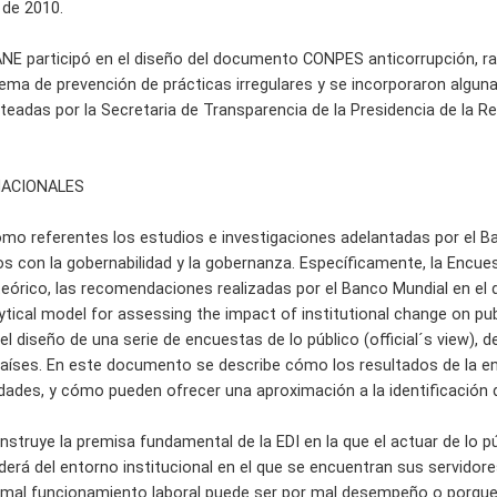
de 2010.
ANE participó en el diseño del documento CONPES anticorrupción, razó
ema de prevención de prácticas irregulares y se incorporaron alguna
eadas por la Secretaria de Transparencia de la Presidencia de la Re
NACIONALES
o referentes los estudios e investigaciones adelantadas por el B
s con la gobernabilidad y la gobernanza. Específicamente, la Encu
órico, las recomendaciones realizadas por el Banco Mundial en el do
ytical model for assessing the impact of institutional change on pub
el diseño de una serie de encuestas de lo público (official´s view), d
aíses. En este documento se describe cómo los resultados de la en
idades, y cómo pueden ofrecer una aproximación a la identificación 
struye la premisa fundamental de la EDI en la que el actuar de lo pú
erá del entorno institucional en el que se encuentran sus servidore
 mal funcionamiento laboral puede ser por mal desempeño o porque e