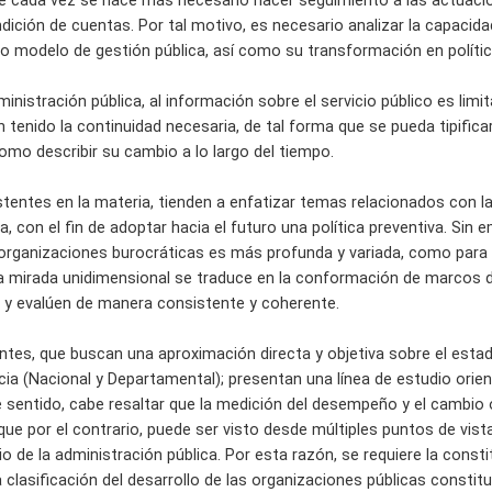
 cada vez se hace más necesario hacer seguimiento a las actuacion
ndición de cuentas. Por tal motivo, es necesario analizar la capacid
vo modelo de gestión pública, así como su transformación en polític
ministración pública, al información sobre el servicio público es l
 tenido la continuidad necesaria, de tal forma que se pueda tipificar
o describir su cambio a lo largo del tiempo.
stentes en la materia, tienden a enfatizar temas relacionados con l
a, con el fin de adoptar hacia el futuro una política preventiva. Sin 
organizaciones burocráticas es más profunda y variada, como para 
mirada unidimensional se traduce en la conformación de marcos de
n y evalúen de manera consistente y coherente.
ntes, que buscan una aproximación directa y objetiva sobre el estad
ia (Nacional y Departamental); presentan una línea de estudio orient
e sentido, cabe resaltar que la medición del desempeño y el cambio
 que por el contrario, puede ser visto desde múltiples puntos de vi
dio de la administración pública. Por esta razón, se requiere la const
clasificación del desarrollo de las organizaciones públicas constit