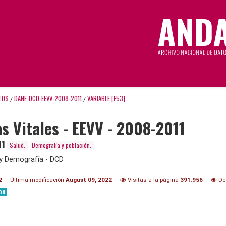
TOS
DANE-DCD-EEVV-2008-2011
VARIABLE [F53]
/
/
as Vitales - EEVV - 2008-2011
11
Salud.
Demografía y población.
y Demografía - DCD
2
Última modificación
August 09, 2022
Visitas a la página
391.956
De
ON