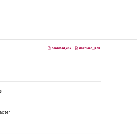
download_csv
download_json
e
acter