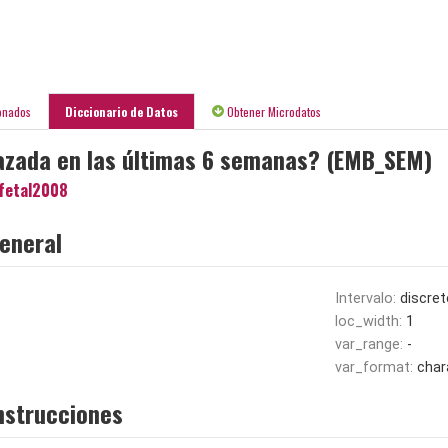
onados
Diccionario de Datos
Obtener Microdatos
azada en las últimas 6 semanas? (EMB_SEM)
fetal2008
eneral
Intervalo:
discret
loc_width:
1
var_range:
-
var_format:
char
nstrucciones