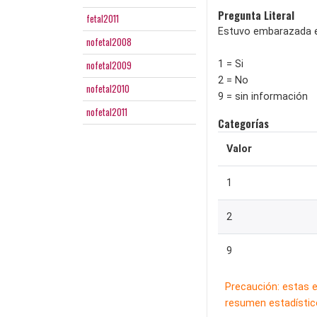
Pregunta Literal
fetal2011
Estuvo embarazada e
nofetal2008
nofetal2009
1 = Si
2 = No
nofetal2010
9 = sin información
nofetal2011
Categorías
Valor
1
2
9
Precaución: estas 
resumen estadístico