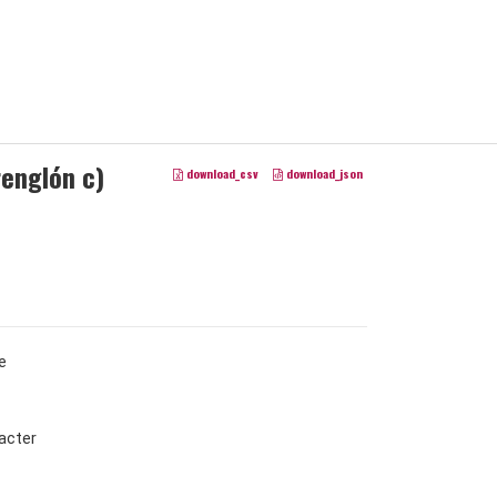
renglón c)
download_csv
download_json
e
acter