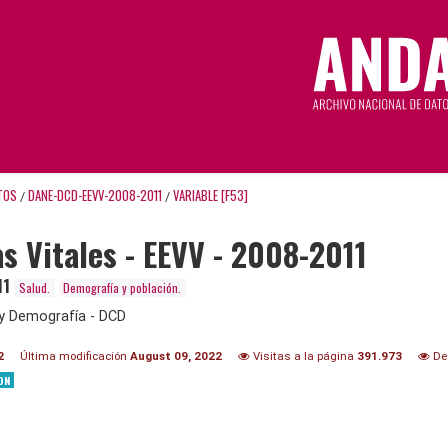
TOS
DANE-DCD-EEVV-2008-2011
VARIABLE [F53]
/
/
as Vitales - EEVV - 2008-2011
11
Salud.
Demografía y población.
y Demografía - DCD
2
Última modificación
August 09, 2022
Visitas a la página
391.973
De
ON