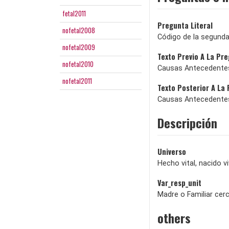
fetal2011
Pregunta Literal
nofetal2008
Código de la segunda
nofetal2009
Texto Previo A La Pr
nofetal2010
Causas Antecedentes2
nofetal2011
Texto Posterior A La
Causas Antecedentes3
Descripción
Universo
Hecho vital, nacido v
Var_resp_unit
Madre o Familiar cer
others