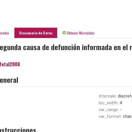
onados
Diccionario de Datos
Obtener Microdatos
segunda causa de defunción informada en el 
fetal2008
eneral
Intervalo:
discret
loc_width:
4
var_range:
-
var_format:
char
nstrucciones