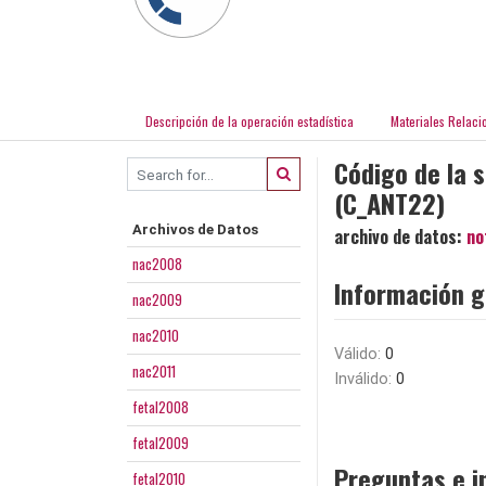
Descripción de la operación estadística
Materiales Relaci
Código de la 
(C_ANT22)
Archivos de Datos
archivo de datos:
no
nac2008
Información g
nac2009
nac2010
Válido:
0
nac2011
Inválido:
0
fetal2008
fetal2009
Preguntas e i
fetal2010