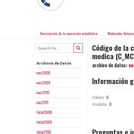
Descripción de la operación estadística
Materiales Relaci
Código de la 
medica (C_MC
Archivos de Datos
archivo de datos:
no
nac2008
Información g
nac2009
nac2010
Válido:
0
nac2011
Inválido:
0
fetal2008
fetal2009
Preguntas e i
fetal2010