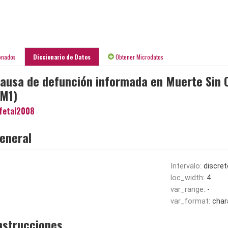
onados
Diccionario de Datos
Obtener Microdatos
causa de defunción informada en Muerte Sin C
M1)
fetal2008
eneral
Intervalo:
discret
loc_width:
4
var_range:
-
var_format:
char
nstrucciones