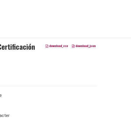
ertificación
download_csv
download_json
e
acter