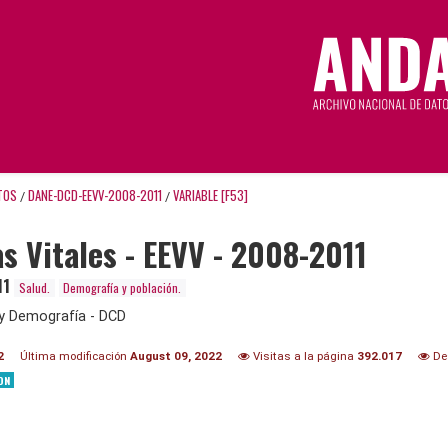
TOS
DANE-DCD-EEVV-2008-2011
VARIABLE [F53]
/
/
as Vitales - EEVV - 2008-2011
11
Salud.
Demografía y población.
y Demografía - DCD
2
Última modificación
August 09, 2022
Visitas a la página
392.017
De
ON