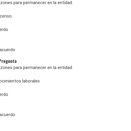
azones para permanecer en la entidad:
scenso
erdo
sacuerdo
 Pregunta
azones para permanecer en la entidad:
nocimientos laborales
erdo
sacuerdo