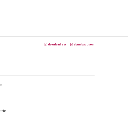
download_csv
download_json
e
ric