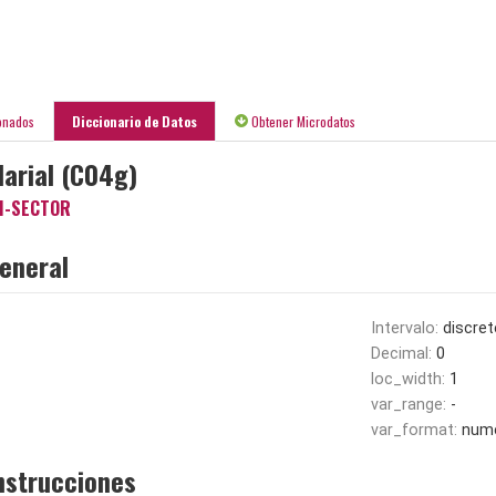
onados
Diccionario de Datos
Obtener Microdatos
larial (C04g)
I-SECTOR
eneral
Intervalo:
discret
Decimal:
0
loc_width:
1
var_range:
-
var_format:
nume
nstrucciones