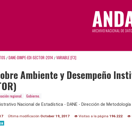
TOS
DANE-DIMPE-EDI-SECTOR-2014
VARIABLE [F3]
/
/
obre Ambiente y Desempeño Institu
TOR)
mación regional.
Gobierno.
trativo Nacional de Estadística - DANE - Dirección de Metodología 
17
Última modificación
October 19, 2017
Visitas a la página
196.222
ON