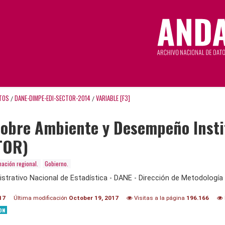
TOS
DANE-DIMPE-EDI-SECTOR-2014
VARIABLE [F3]
/
/
obre Ambiente y Desempeño Institu
TOR)
mación regional.
Gobierno.
trativo Nacional de Estadística - DANE - Dirección de Metodología 
17
Última modificación
October 19, 2017
Visitas a la página
196.166
ON