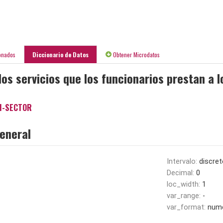
onados
Diccionario de Datos
Obtener Microdatos
los servicios que los funcionarios prestan a 
I-SECTOR
eneral
Intervalo:
discret
Decimal:
0
loc_width:
1
var_range:
-
var_format:
nume