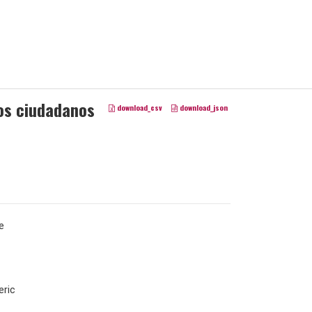
los ciudadanos
download_csv
download_json
e
ric