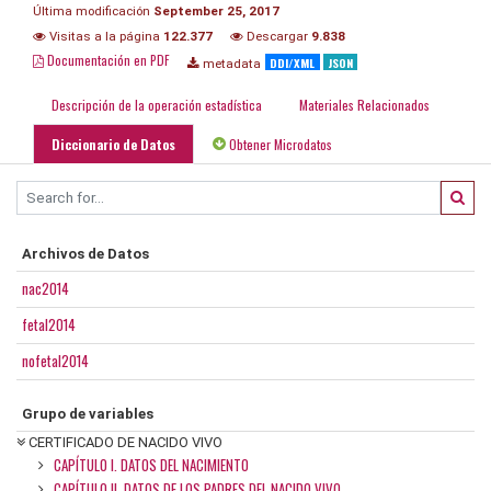
Última modificación
September 25, 2017
Visitas a la página
122.377
Descargar
9.838
Documentación en PDF
DDI/XML
JSON
metadata
Descripción de la operación estadística
Materiales Relacionados
Diccionario de Datos
Obtener Microdatos
Archivos de Datos
nac2014
fetal2014
nofetal2014
Grupo de variables
CERTIFICADO DE NACIDO VIVO
CAPÍTULO I. DATOS DEL NACIMIENTO
CAPÍTULO II. DATOS DE LOS PADRES DEL NACIDO VIVO