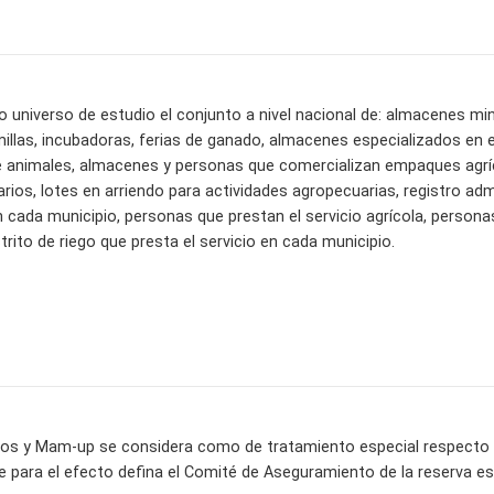
o universo de estudio el conjunto a nivel nacional de: almacenes mi
illas, incubadoras, ferias de ganado, almacenes especializados en
e animales, almacenes y personas que comercializan empaques agrí
os, lotes en arriendo para actividades agropecuarias, registro admin
n cada municipio, personas que prestan el servicio agrícola, persona
strito de riego que presta el servicio en cada municipio.
os y Mam-up se considera como de tratamiento especial respecto a 
e para el efecto defina el Comité de Aseguramiento de la reserva es