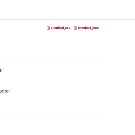
download_csv
download_json
e
acter