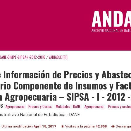
DANE-DIMPE-SIPSA-I-2012-2016
VARIABLE [F1]
/
 Información de Precios y Abaste
io Componente de Insumos y Fact
 Agropecuaria – SIPSA - I - 2012 
16
Agropecuario
Precios y Costos
Metadatos - DANE
Agropecuario.
Precios y costos
trativivo Nacional de Estadística - DANE
Última modificación
April 18, 2017
Visitas a la página
42.858
Descarg