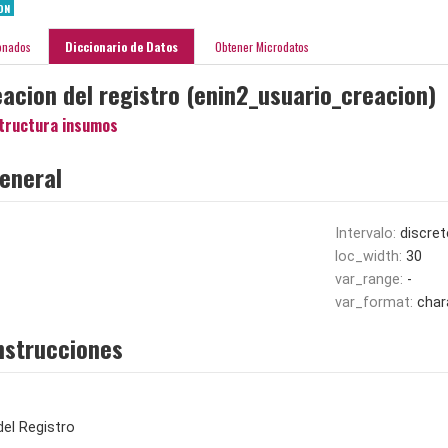
ON
onados
Diccionario de Datos
Obtener Microdatos
eacion del registro (enin2_usuario_creacion)
tructura insumos
eneral
Intervalo:
discret
loc_width:
30
var_range:
-
var_format:
char
nstrucciones
del Registro