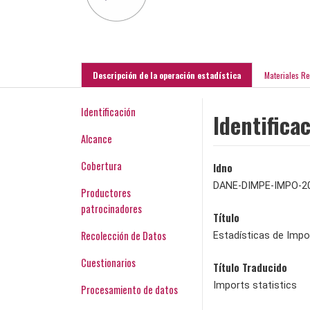
Descripción de la operación estadística
Materiales R
Identificación
Identifica
Alcance
Cobertura
Idno
DANE-DIMPE-IMPO-2
Productores
patrocinadores
Título
Recolección de Datos
Estadísticas de Impo
Cuestionarios
Título Traducido
Imports statistics
Procesamiento de datos