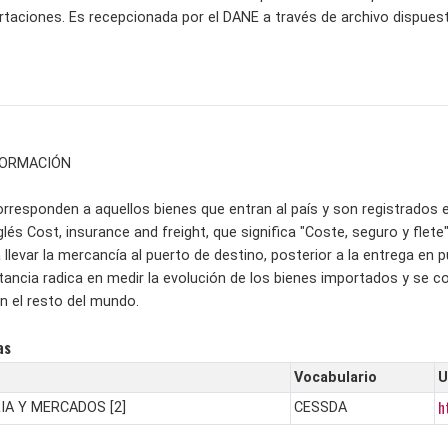
taciones. Es recepcionada por el DANE a través de archivo dispuesto
FORMACIÓN
rresponden a aquellos bienes que entran al país y son registrados e
inglés Cost, insurance and freight, que significa "Coste, seguro y fle
 llevar la mercancía al puerto de destino, posterior a la entrega en
ancia radica en medir la evolución de los bienes importados y se co
n el resto del mundo.
as
Vocabulario
U
h
IA Y MERCADOS [2]
CESSDA