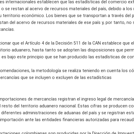
s internacionales establecen que las estadísticas del comercio ext
o se restan al acervo de recursos materiales del país, debido a lo
u territorio económico. Los bienes que se transportan a través del 
tan del acervo de recursos materiales de ese país y, por tanto, no s
cancías.
onar que el Artículo 4 de la Decisión 511 de la CAN establece que e
ritorio aduanero, hasta tanto se adopten las disposiciones que perm
 es bajo este principio que se han producido las estadísticas de co
mendaciones, la metodología se realiza teniendo en cuenta los có
mercancías que se incluyen o excluyen de las estadísticas
importaciones de mercancías registran el ingreso legal de mercancí
l resto del territorio aduanero nacional. Estas cifras se producen 
 diferentes administraciones de aduanas del país y se registran es
 importación ante las entidades financieras autorizadas para recaud
portaciones colombianas son producidas por la Dirección de Impues