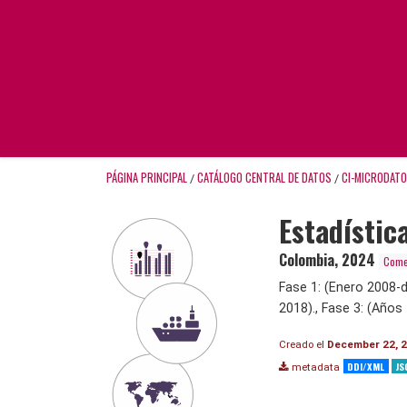
PÁGINA PRINCIPAL
CATÁLOGO CENTRAL DE DATOS
CI-MICRODAT
/
/
Estadístic
Colombia
,
2024
Comer
Fase 1: (Enero 2008-d
2018)., Fase 3: (Años
Creado el
December 22, 
DDI/XML
JS
metadata