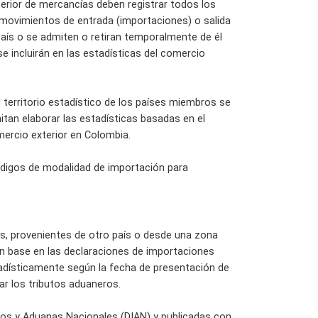
erior de mercancías deben registrar todos los
s movimientos de entrada (importaciones) o salida
país o se admiten o retiran temporalmente de él
e incluirán en las estadísticas del comercio
l territorio estadístico de los países miembros se
itan elaborar las estadísticas basadas en el
mercio exterior en Colombia.
digos de modalidad de importación para
as, provenientes de otro país o desde una zona
con base en las declaraciones de importaciones
tadísticamente según la fecha de presentación de
ar los tributos aduaneros.
tos y Aduanas Nacionales (DIAN) y publicadas con