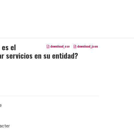
 es el
download_csv
download_json
ar servicios en su entidad?
e
acter