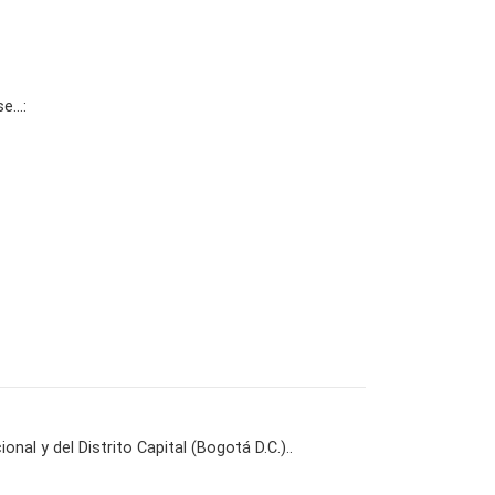
se…:
nal y del Distrito Capital (Bogotá D.C.)..