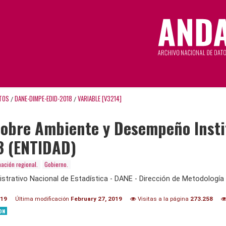
TOS
DANE-DIMPE-EDID-2018
VARIABLE [V3214]
/
/
Sobre Ambiente y Desempeño Insti
8 (ENTIDAD)
mación regional.
Gobierno.
trativo Nacional de Estadística - DANE - Dirección de Metodología 
019
Última modificación
February 27, 2019
Visitas a la página
273.258
ON