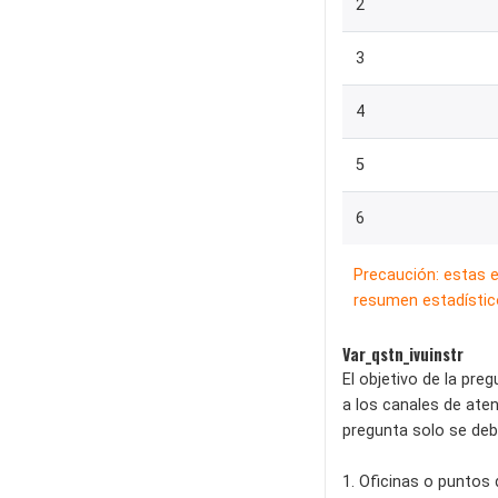
2
3
4
5
6
Precaución: estas 
resumen estadístico
Var_qstn_ivuinstr
El objetivo de la pre
a los canales de aten
pregunta solo se deb
1. Oficinas o puntos