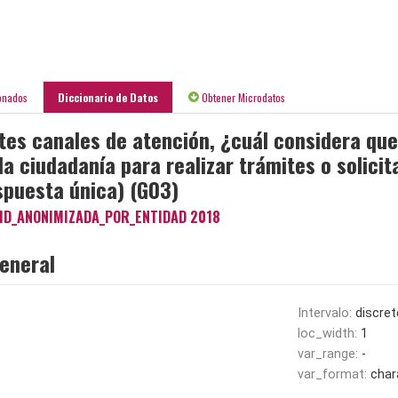
onados
Diccionario de Datos
Obtener Microdatos
ntes canales de atención, ¿cuál considera que
la ciudadanía para realizar trámites o solicit
spuesta única) (G03)
ID_ANONIMIZADA_POR_ENTIDAD 2018
eneral
Intervalo:
discret
loc_width:
1
var_range:
-
var_format:
char