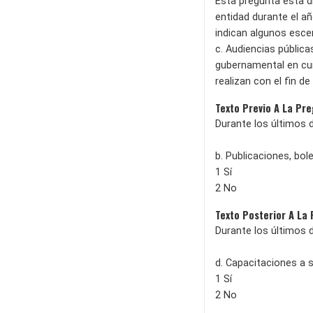
Esta pregunta esta di
entidad durante el a
indican algunos esce
c. Audiencias pública
gubernamental en cum
realizan con el fin d
Texto Previo A La Pr
Durante los últimos 
b. Publicaciones, bo
1 Sí
2 No
Texto Posterior A La
Durante los últimos 
d. Capacitaciones a s
1 Sí
2 No