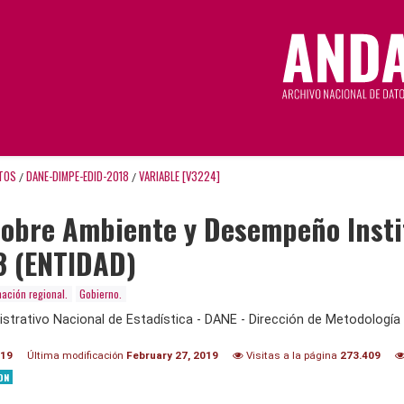
TOS
DANE-DIMPE-EDID-2018
VARIABLE [V3224]
/
/
Sobre Ambiente y Desempeño Insti
8 (ENTIDAD)
mación regional.
Gobierno.
trativo Nacional de Estadística - DANE - Dirección de Metodología 
019
Última modificación
February 27, 2019
Visitas a la página
273.409
ON