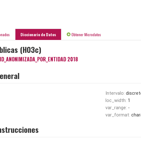
onados
Diccionario de Datos
Obtener Microdatos
blicas (H03c)
ID_ANONIMIZADA_POR_ENTIDAD 2018
eneral
Intervalo:
discret
loc_width:
1
var_range:
-
var_format:
char
nstrucciones