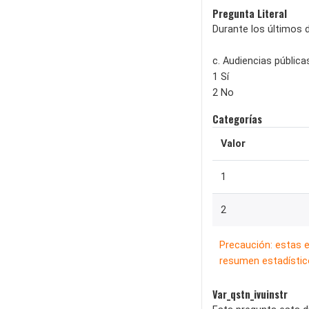
Pregunta Literal
Durante los últimos 
c. Audiencias pública
1 Sí
2 No
Categorías
Valor
1
2
Precaución: estas 
resumen estadístico
Var_qstn_ivuinstr