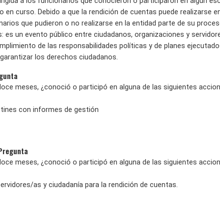
rigida a los funcionarios que conocieron o participaron en algún es
ño en curso. Debido a que la rendición de cuentas puede realizarse 
narios que pudieron o no realizarse en la entidad parte de su proces
s: es un evento público entre ciudadanos, organizaciones y servidor
plimiento de las responsabilidades políticas y de planes ejecutado
e garantizar los derechos ciudadanos.
egunta
doce meses, ¿conoció o participó en alguna de las siguientes accio
letines con informes de gestión
 Pregunta
doce meses, ¿conoció o participó en alguna de las siguientes accio
ervidores/as y ciudadanía para la rendición de cuentas.