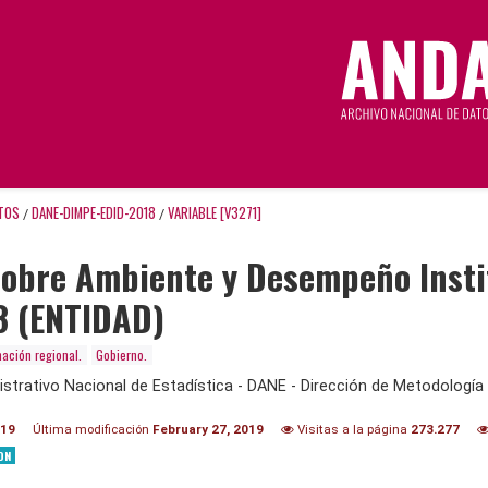
TOS
DANE-DIMPE-EDID-2018
VARIABLE [V3271]
/
/
Sobre Ambiente y Desempeño Insti
8 (ENTIDAD)
mación regional.
Gobierno.
trativo Nacional de Estadística - DANE - Dirección de Metodología 
019
Última modificación
February 27, 2019
Visitas a la página
273.277
ON