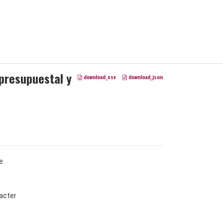
presupuestal y
download_csv
download_json
e
acter