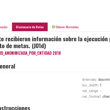
onados
Diccionario de Datos
Obtener Microdatos
e recibieron información sobre la ejecución 
to de metas. (J01d)
ID_ANONIMIZADA_POR_ENTIDAD 2018
eneral
Intervalo:
discret
loc_width:
1
var_range:
-
var_format:
char
nstrucciones