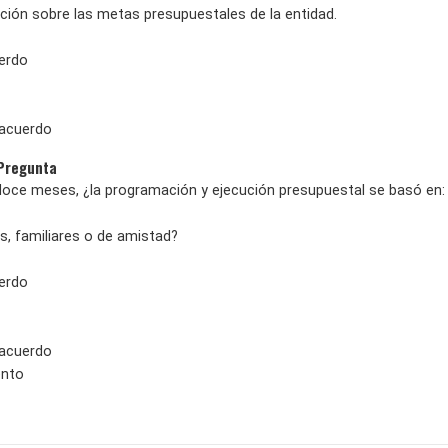
ación sobre las metas presupuestales de la entidad.
erdo
sacuerdo
 Pregunta
doce meses, ¿la programación y ejecución presupuestal se basó en:
s, familiares o de amistad?
erdo
sacuerdo
ento