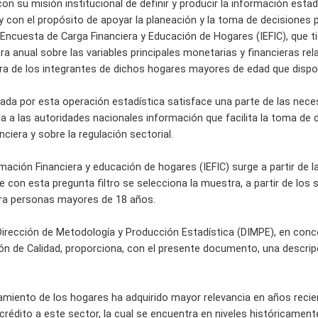
n su misión institucional de definir y producir la información estadí
al y con el propósito de apoyar la planeación y la toma de decisiones
 Encuesta de Carga Financiera y Educación de Hogares (IEFIC), que 
 anual sobre las variables principales monetarias y financieras rel
era de los integrantes de dichos hogares mayores de edad que dispon
ada por esta operación estadística satisface una parte de las nece
a a las autoridades nacionales información que facilita la toma de d
ciera y sobre la regulación sectorial.
mación Financiera y educación de hogares (IEFIC) surge a partir de 
con esta pregunta filtro se selecciona la muestra, a partir de los se
para personas mayores de 18 años.
Dirección de Metodología y Producción Estadística (DIMPE), en conco
ón de Calidad, proporciona, con el presente documento, una descrip
damiento de los hogares ha adquirido mayor relevancia en años recie
rédito a este sector, la cual se encuentra en niveles históricamente