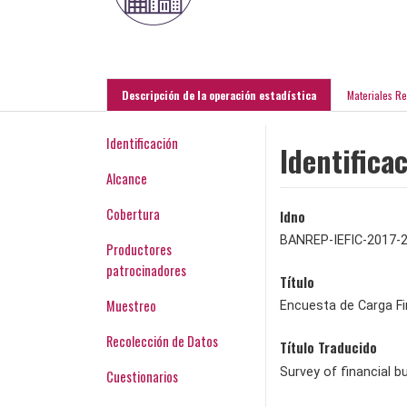
Descripción de la operación estadística
Materiales R
Identificación
Identifica
Alcance
Cobertura
Idno
BANREP-IEFIC-2017-
Productores
patrocinadores
Título
Muestreo
Encuesta de Carga Fi
Recolección de Datos
Título Traducido
Survey of financial 
Cuestionarios