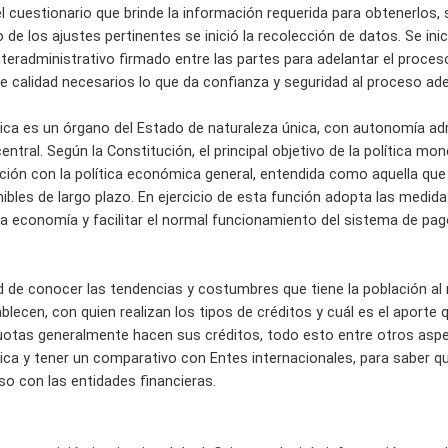
cuestionario que brinde la información requerida para obtenerlos, 
de los ajustes pertinentes se inició la recolección de datos. Se ini
teradministrativo firmado entre las partes para adelantar el proce
e calidad necesarios lo que da confianza y seguridad al proceso ade
ica es un órgano del Estado de naturaleza única, con autonomía admi
ntral. Según la Constitución, el principal objetivo de la política mon
ión con la política económica general, entendida como aquella que 
ibles de largo plazo. En ejercicio de esta función adopta las medid
e la economía y facilitar el normal funcionamiento del sistema de pago
d de conocer las tendencias y costumbres que tiene la población al 
lecen, con quien realizan los tipos de créditos y cuál es el aporte qu
uotas generalmente hacen sus créditos, todo esto entre otros asp
ica y tener un comparativo con Entes internacionales, para saber qu
so con las entidades financieras.