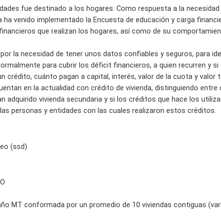
idades fue destinado a los hogares. Como respuesta a la necesidad
a ha venido implementado la Encuesta de educación y carga financier
financieros que realizan los hogares, así como de su comportamien
por la necesidad de tener unos datos confiables y seguros, para ide
rmalmente para cubrir los déficit financieros, a quien recurren y s
rédito, cuánto pagan a capital, interés, valor de la cuota y valor t
entan en la actualidad con crédito de vivienda, distinguiendo entre q
han adquirido vivienda secundaria y si los créditos que hace los utili
las personas y entidades con las cuales realizaron estos créditos.
eo (ssd)
EO
ño MT conformada por un promedio de 10 viviendas contiguas (vari