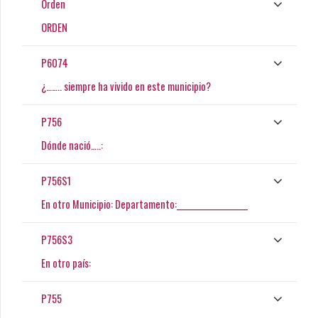
Orden
ORDEN
P6074
¿…….. siempre ha vivido en este municipio?
P756
Dónde nació…..:
P756S1
En otro Municipio: Departamento:____________________
P756S3
En otro país:
P755