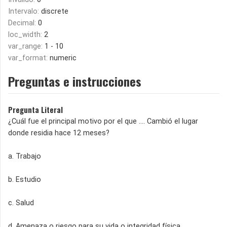
Intervalo:
discrete
Decimal:
0
loc_width:
2
var_range:
1 - 10
var_format:
numeric
Preguntas e instrucciones
Pregunta Literal
¿Cuál fue el principal motivo por el que …. Cambió el lugar
donde residia hace 12 meses?
a. Trabajo
b. Estudio
c. Salud
d. Amenaza o riesgo para su vida o integridad física