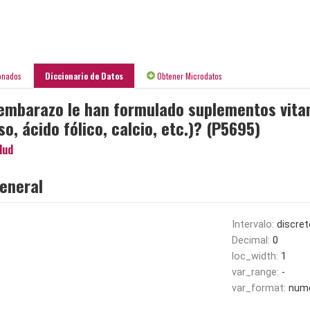
onados
Diccionario de Datos
Obtener Microdatos
embarazo le han formulado suplementos vita
so, ácido fólico, calcio, etc.)? (P5695)
lud
eneral
Intervalo:
discret
Decimal:
0
loc_width:
1
var_range:
-
var_format:
nume