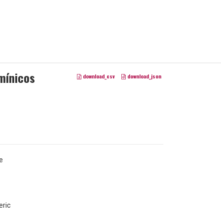
mínicos
download_csv
download_json
e
ric