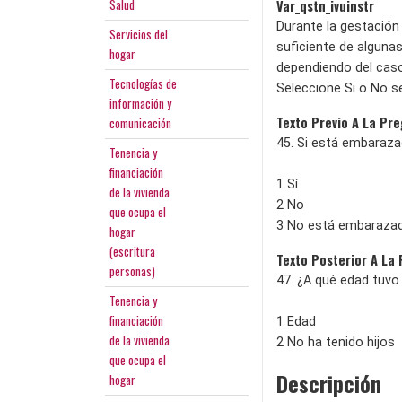
Salud
Var_qstn_ivuinstr
Durante la gestación
Servicios del
suficiente de alguna
hogar
dependiendo del caso
Tecnologías de
Seleccione Si o No s
información y
Texto Previo A La Pr
comunicación
45. Si está embaraza
Tenencia y
financiación
1 Sí
de la vivienda
2 No
que ocupa el
3 No está embaraza
hogar
(escritura
Texto Posterior A La
personas)
47. ¿A qué edad tuvo 
Tenencia y
financiación
1 Edad
de la vivienda
2 No ha tenido hijos
que ocupa el
Descripción
hogar