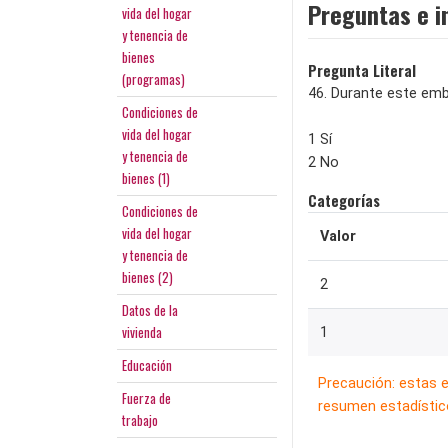
Preguntas e i
vida del hogar
y tenencia de
bienes
Pregunta Literal
(programas)
46. Durante este emb
Condiciones de
vida del hogar
1 Sí
y tenencia de
2 No
bienes (1)
Categorías
Condiciones de
vida del hogar
Valor
y tenencia de
bienes (2)
2
Datos de la
vivienda
1
Educación
Precaución: estas 
Fuerza de
resumen estadístico
trabajo