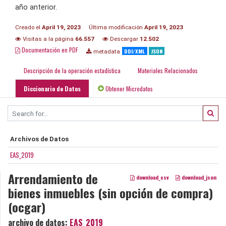
año anterior.
Creado el
April 19, 2023
Última modificación
April 19, 2023
Visitas a la página
66.557
Descargar
12.502
Documentación en PDF
DDI/XML
JSON
metadata
Descripción de la operación estadística
Materiales Relacionados
Diccionario de Datos
Obtener Microdatos
Archivos de Datos
EAS_2019
Arrendamiento de
download_csv
download_json
bienes inmuebles (sin opción de compra)
(ocgar)
archivo de datos:
EAS_2019