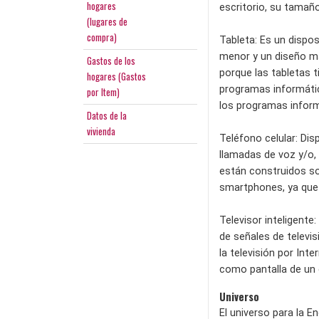
hogares
escritorio, su tamañ
(lugares de
compra)
Tableta: Es un dispos
menor y un diseño má
Gastos de los
porque las tabletas 
hogares (Gastos
programas informátic
por Item)
los programas infor
Datos de la
vivienda
Teléfono celular: Dis
llamadas de voz y/o, 
están construidos so
smartphones, ya que 
Televisor inteligente
de señales de televis
la televisión por Inte
como pantalla de un 
Universo
El universo para la E