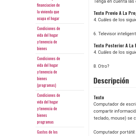
Tenga en cuenta las 
financiacion de
la vivienda que
Texto Previo A La Pr
ocupa el hogar
4. Cuáles de los sigu
Condiciones de
6. Televisor inteligen
vida del hogar
y tenencia de
Texto Posterior A La
bienes
4. Cuáles de los sigu
Condiciones de
vida del hogar
8. Otro?
y tenencia de
Descripción
bienes
(programas)
Condiciones de
Texto
vida del hogar
Computador de escrit
y tenencia de
compartir informació
bienes
teclado, mouse) se c
programas
Gastos de los
Computador portátil: