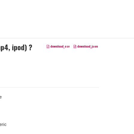
p4, ipod) ?
download_csv
download_json
e
ric