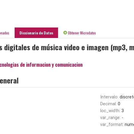
onados
Diccionario de Datos
Obtener Microdatos
 digitales de música video e imagen (mp3, m
cnologias de informacion y comunicacion
eneral
Intervalo:
discret
Decimal:
0
loc_width:
3
var_range:
-
var_format:
nume