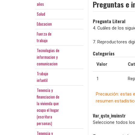
Preguntas e i
años
Salud
Pregunta Literal
Educacion
4. Cuáles de los sigu
Fuerza de
trabajo
7. Reproductores dig
Tecnologias de
Categorías
informacion y
comunicacion
Valor
Cat
Trabajo
1
Rep
infantil
Tenencia y
Precaución: estas 
financiacion de
resumen estadístico
la vivienda que
ocupa el hogar
Var_qstn_ivuinstr
(escritura
Seleccione todos los
personas)
Tenencia y