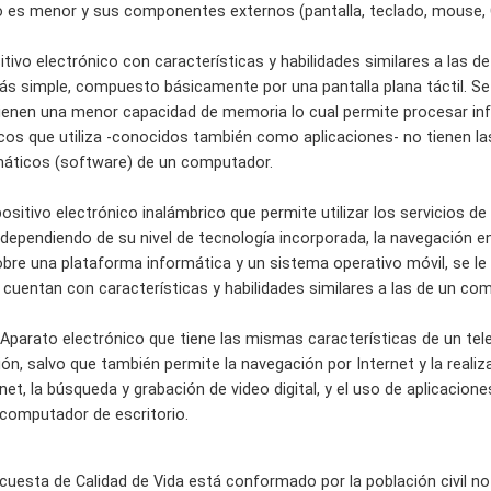
o es menor y sus componentes externos (pantalla, teclado, mouse, C
itivo electrónico con características y habilidades similares a las 
s simple, compuesto básicamente por una pantalla plana táctil. Se
tienen una menor capacidad de memoria lo cual permite procesar i
os que utiliza -conocidos también como aplicaciones- no tienen l
máticos (software) de un computador.
positivo electrónico inalámbrico que permite utilizar los servicios de 
dependiendo de su nivel de tecnología incorporada, la navegación en 
bre una plataforma informática y un sistema operativo móvil, se l
cuentan con características y habilidades similares a las de un co
: Aparato electrónico que tiene las mismas características de un te
ión, salvo que también permite la navegación por Internet y la real
rnet, la búsqueda y grabación de video digital, y el uso de aplicacion
computador de escritorio.
ncuesta de Calidad de Vida está conformado por la población civil no i