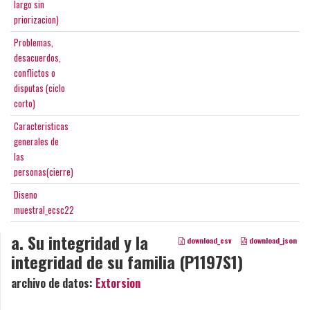
largo sin
priorizacion)
Problemas,
desacuerdos,
conflictos o
disputas (ciclo
corto)
Caracteristicas
generales de
las
personas(cierre)
Diseno
muestral_ecsc22
a. Su integridad y la
download_csv
download_json
integridad de su familia (P1197S1)
archivo de datos:
Extorsion