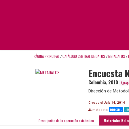
PÁGINA PRINCIPAL
CATÁLOGO CENTRAL DE DATOS
METADATOS
/
/
/
Encuesta N
Colombia
,
2010
Agrop
Dirección de Metodol
Creado el
July 14, 2014
DDI/XML
JS
metadata
Descripción de la operación estadística
Materiales Rela