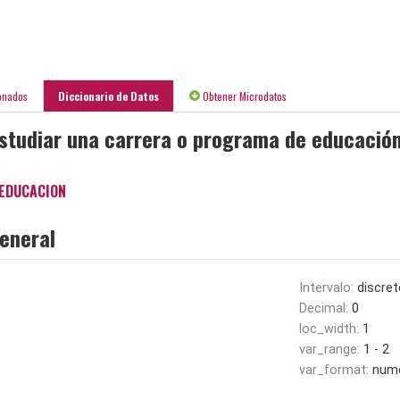
onados
Diccionario de Datos
Obtener Microdatos
estudiar una carrera o programa de educació
 EDUCACION
eneral
Intervalo:
discret
Decimal:
0
loc_width:
1
var_range:
1 - 2
var_format:
nume