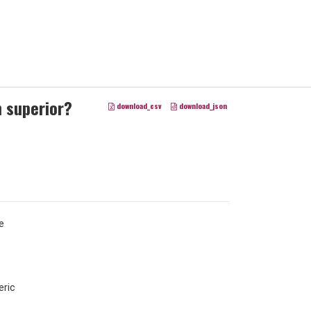
n superior?
download_csv
download_json
e
ric