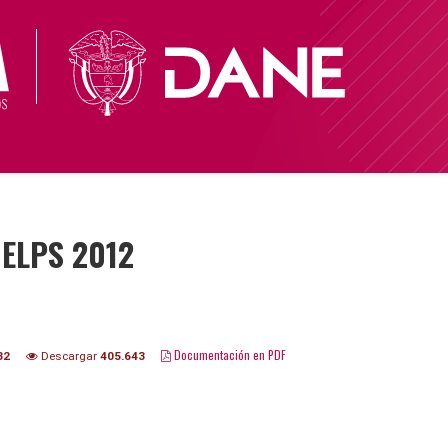
- ELPS 2012
Documentación en PDF
32
Descargar
405.643