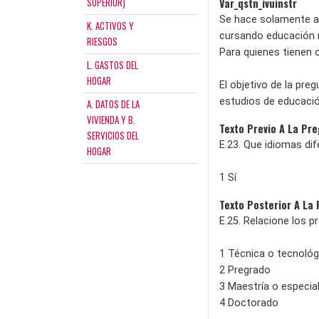
SUPERIOR)
Var_qstn_ivuinstr
Se hace solamente a 
K. ACTIVOS Y
cursando educación m
RIESGOS
Para quienes tienen o
L. GASTOS DEL
HOGAR
El objetivo de la pre
estudios de educació
A. DATOS DE LA
VIVIENDA Y B.
Texto Previo A La Pr
SERVICIOS DEL
E.23. Que idiomas di
HOGAR
1 Sí
Texto Posterior A La
E.25. Relacione los 
1 Técnica o tecnológ
2 Pregrado
3 Maestría o especia
4 Doctorado