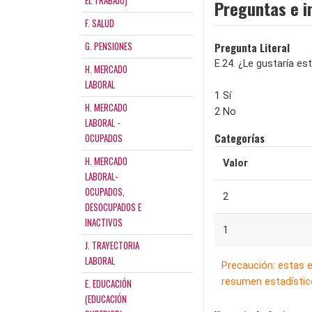
EL TRABAJO)
Preguntas e i
F. SALUD
G. PENSIONES
Pregunta Literal
E.24. ¿Le gustaría e
H. MERCADO
LABORAL
1 Sí
H. MERCADO
2 No
LABORAL -
OCUPADOS
Categorías
H. MERCADO
Valor
LABORAL-
OCUPADOS,
2
DESOCUPADOS E
INACTIVOS
1
J. TRAYECTORIA
LABORAL
Precaución: estas 
resumen estadístico
E. EDUCACIÓN
(EDUCACIÓN