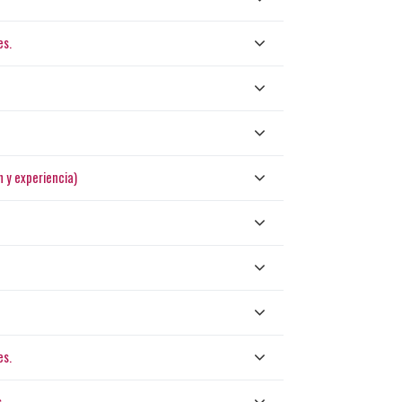
es.
 y experiencia)
es.
s