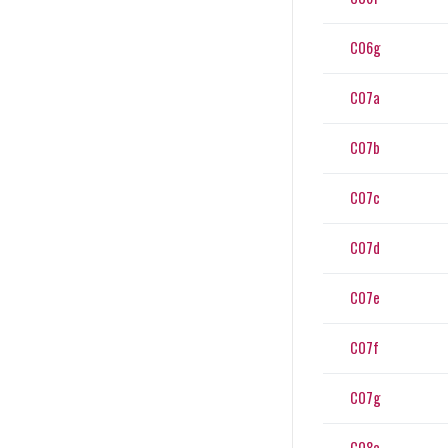
C06g
C07a
C07b
C07c
C07d
C07e
C07f
C07g
C08a