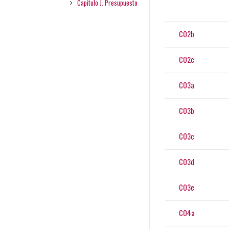
Capitulo J. Presupuesto
C02b
C02c
C03a
C03b
C03c
C03d
C03e
C04a