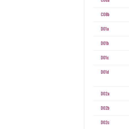
C08b
D01a
D01b
D01c
D01d
D02a
D02b
D02c