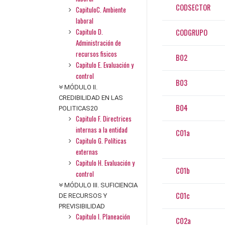
CODSECTOR
CapituloC. Ambiente
laboral
Capitulo D.
CODGRUPO
Administración de
recursos fisicos
B02
Capitulo E. Evaluación y
control
B03
MÓDULO II.
CREDIBILIDAD EN LAS
B04
POLITICAS20
Capitulo F. Directrices
internas a la entidad
C01a
Capitulo G. Políticas
externas
Capitulo H. Evaluación y
C01b
control
MÓDULO III. SUFICIENCIA
C01c
DE RECURSOS Y
PREVISIBILIDAD
Capitulo I. Planeación
C02a