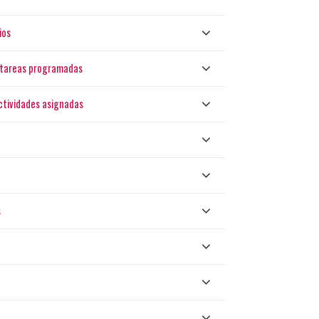
ios
as tareas programadas
actividades asignadas
s