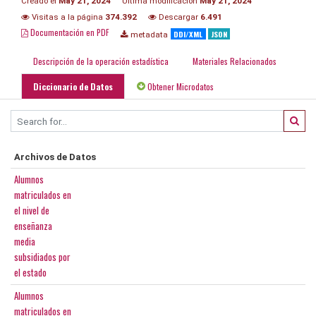
Creado el
May 21, 2024
Última modificación
May 21, 2024
Visitas a la página
374.392
Descargar
6.491
Documentación en PDF
DDI/XML
JSON
metadata
Descripción de la operación estadística
Materiales Relacionados
Diccionario de Datos
Obtener Microdatos
Archivos de Datos
Alumnos
matriculados en
el nivel de
enseñanza
media
subsidiados por
el estado
Alumnos
matriculados en