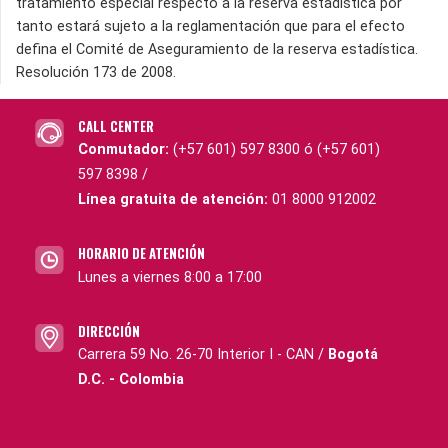
tratamiento especial respecto a la reserva estadística por
tanto estará sujeto a la reglamentación que para el efecto
defina el Comité de Aseguramiento de la reserva estadística.
Resolución 173 de 2008.
CALL CENTER
Conmutador:
(+57 601) 597 8300 ó (+57 601)
597 8398 /
Línea gratuita de atención:
01 8000 912002
HORARIO DE ATENCIÓN
Lunes a viernes 8:00 a 17:00
DIRECCIÓN
Carrera 59 No. 26-70 Interior I - CAN /
Bogotá
D.C. - Colombia