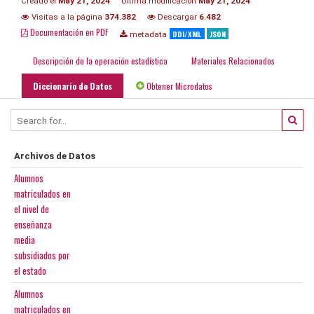
Creado el
May 21, 2024
Última modificación
May 21, 2024
Visitas a la página
374.382
Descargar
6.482
Documentación en PDF
DDI/XML
JSON
metadata
Descripción de la operación estadística
Materiales Relacionados
Diccionario de Datos
Obtener Microdatos
Archivos de Datos
Alumnos
matriculados en
el nivel de
enseñanza
media
subsidiados por
el estado
Alumnos
matriculados en