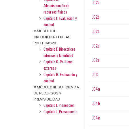
J02a
Administración de
recursos fisicos
J02b
Capitulo E. Evaluación y
control
J02c
MÓDULO II.
CREDIBILIDAD EN LAS
POLITICAS20
J02d
Capitulo F. Directrices
internas a la entidad
J02e
Capitulo G. Políticas
externas
Capitulo H. Evaluación y
J03
control
MÓDULO III. SUFICIENCIA
J04a
DE RECURSOS Y
PREVISIBILIDAD
J04b
Capitulo I. Planeación
Capitulo J. Presupuesto
J04c