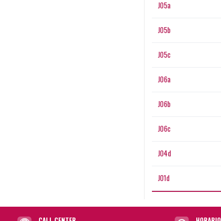
J05a
J05b
J05c
J06a
J06b
J06c
J04d
J01d
CALL CENTER
HORARIO