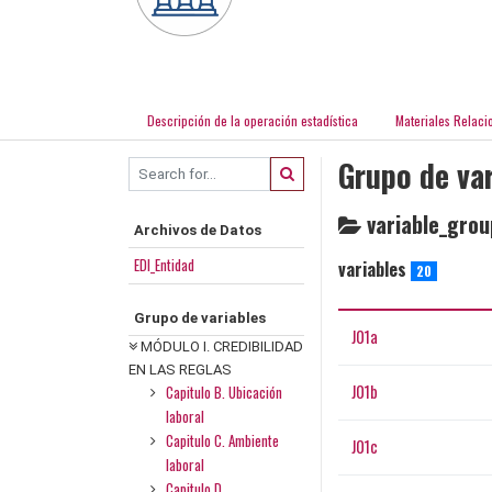
Descripción de la operación estadística
Materiales Relaci
Grupo de var
variable_grou
Archivos de Datos
EDI_Entidad
variables
20
Grupo de variables
J01a
MÓDULO I. CREDIBILIDAD
EN LAS REGLAS
J01b
Capitulo B. Ubicación
laboral
Capitulo C. Ambiente
J01c
laboral
Capitulo D.