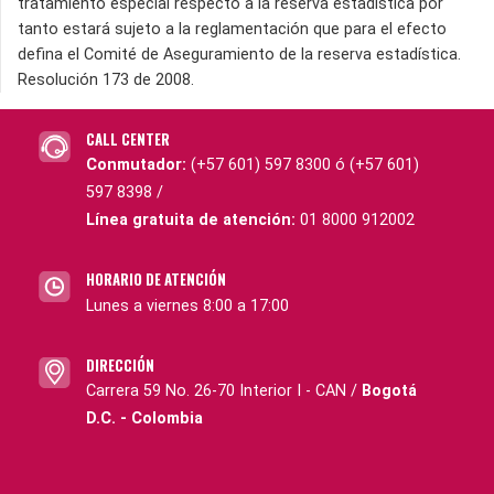
tratamiento especial respecto a la reserva estadística por
tanto estará sujeto a la reglamentación que para el efecto
defina el Comité de Aseguramiento de la reserva estadística.
Resolución 173 de 2008.
CALL CENTER
Conmutador:
(+57 601) 597 8300 ó (+57 601)
597 8398 /
Línea gratuita de atención:
01 8000 912002
HORARIO DE ATENCIÓN
Lunes a viernes 8:00 a 17:00
DIRECCIÓN
Carrera 59 No. 26-70 Interior I - CAN /
Bogotá
D.C. - Colombia