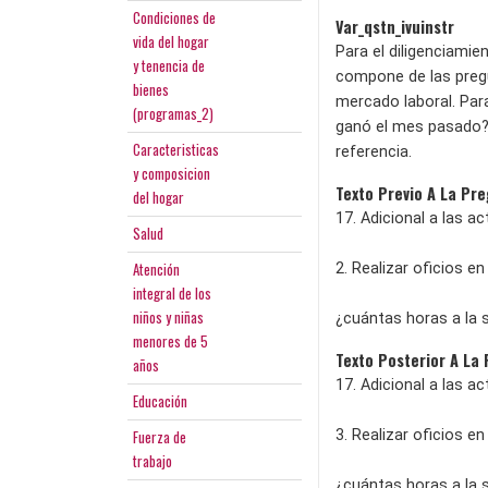
Condiciones de
Var_qstn_ivuinstr
vida del hogar
Para el diligenciamien
y tenencia de
compone de las pregun
bienes
mercado laboral. Par
(programas_2)
ganó el mes pasado?)
Caracteristicas
referencia.
y composicion
Texto Previo A La Pr
del hogar
17. Adicional a las 
Salud
Atención
2. Realizar oficios e
integral de los
niños y niñas
¿cuántas horas a la
menores de 5
Texto Posterior A La
años
17. Adicional a las 
Educación
Fuerza de
3. Realizar oficios e
trabajo
¿cuántas horas a la