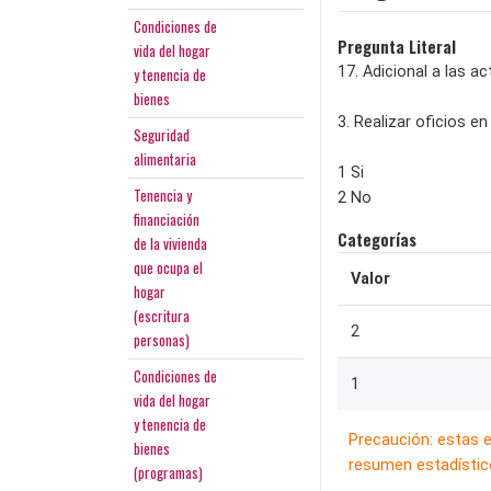
Condiciones de
Pregunta Literal
vida del hogar
17. Adicional a las 
y tenencia de
bienes
3. Realizar oficios e
Seguridad
alimentaria
1 Si
Tenencia y
2 No
financiación
Categorías
de la vivienda
que ocupa el
Valor
hogar
(escritura
2
personas)
Condiciones de
1
vida del hogar
y tenencia de
Precaución: estas 
bienes
resumen estadístico
(programas)