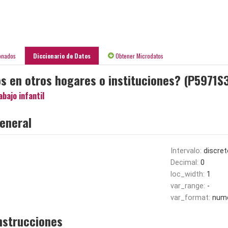
onados
Diccionario de Datos
Obtener Microdatos
os en otros hogares o instituciones? (P5971S
abajo infantil
eneral
Intervalo:
discret
Decimal:
0
loc_width:
1
var_range:
-
var_format:
nume
nstrucciones